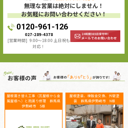
無理な営業は絶対にしません！
お気軽にお問い合わせください！
0120-961-126
027-289-4378
[営業時間] 9:00～18:00 土日祝も
対応！
壁塗
ベランダFRP防水工事、屋根カバー
群馬県高崎市 外壁塗装・屋根
様
工事、外壁塗装、庇補修工事 群
装（アドグリーンコート）
馬県高崎市 K様