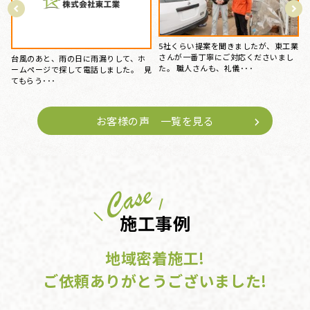
東工業
以前から、外壁のひび割れを始め、
いまし
瓦特有のカビや汚れなどが気になっ
15年前にマイホームを購入してから、
おり、東工業さんのホーム･･･
特にお手入れはしておらず、ある時庇
が腐食しているのを見つ･･･
お客様の声 一覧を見る
施工事例
地域密着施工!
ご依頼ありがとうございました!