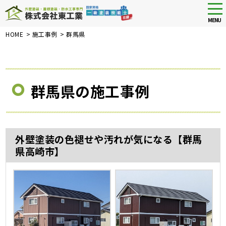
tog
nav
MENU
Skip
HOME
>
施工事例
>
群馬県
to
main
content
群馬県の施工事例
外壁塗装の色褪せや汚れが気になる【群馬
県高崎市】