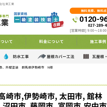
会社東工業
無料見積、無料点
0120-9
027-289-
[営業時間] 9:00～18:
について
料金について
施工事例
防水工事
屋根カバー工法
瓦屋根
換、外壁塗装 群馬県伊勢崎市 N様
高崎市,伊勢崎市, 太田市, 館林
,沼田市, 藤岡市, 富岡市,安中市