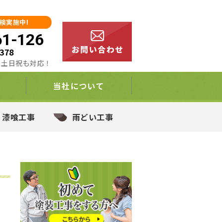
検実施中!
61-126
4378
00 土日祝も対応！
当社について
・漆喰工事
雨どい工事
,